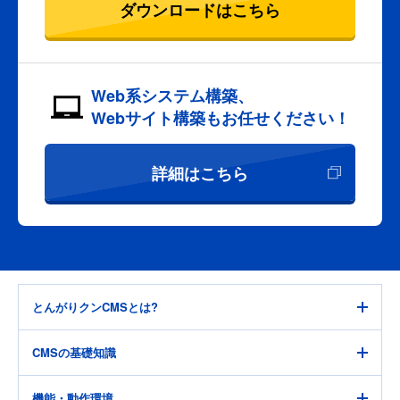
ダウンロードはこちら
Web系システム構築、
Webサイト構築もお任せください！
詳細はこちら
とんがりクンCMSとは?
"機能" がシンプル、カンタン!
CMSの基礎知識
“移行機能”があるから 移行もカンタン!
CMSとは
機能・動作環境